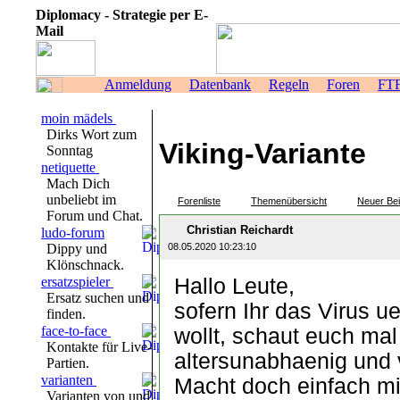
Diplomacy - Strategie per E-
Mail
Anmeldung
Datenbank
Regeln
Foren
FT
moin mädels
Dirks Wort zum
Viking-Variante
Sonntag
netiquette
Mach Dich
unbeliebt im
Forenliste
Themenübersicht
Neuer Bei
Forum und Chat.
Christian Reichardt
ludo-forum
Dippy und
08.05.2020 10:23:10
Klönschnack.
ersatzspieler
Hallo Leute,
Ersatz suchen und
sofern Ihr das Virus u
finden.
face-to-face
wollt, schaut euch mal 
Kontakte für Live-
altersunabhaenig und vi
Partien.
varianten
Macht doch einfach mi
Varianten von und