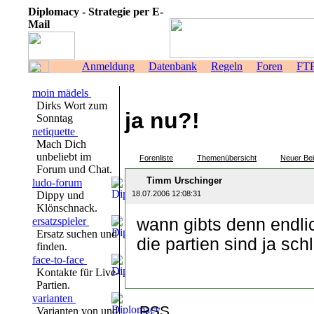
Diplomacy - Strategie per E-
Mail
Anmeldung
Datenbank
Regeln
Foren
FT
moin mädels
Dirks Wort zum
ja nu?!
Sonntag
netiquette
Mach Dich
unbeliebt im
Forenliste
Themenübersicht
Neuer Bei
Forum und Chat.
Timm Urschinger
ludo-forum
Dippy und
18.07.2006 12:08:31
Klönschnack.
ersatzspieler
wann gibts denn endli
Ersatz suchen und
die partien sind ja schli
finden.
face-to-face
Kontakte für Live-
Partien.
varianten
RSS
Varianten von und