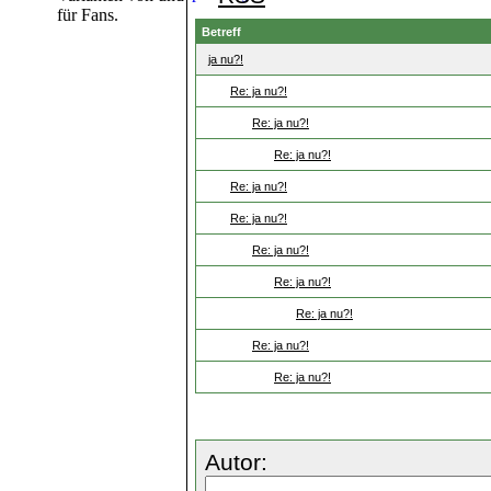
für Fans.
Betreff
ja nu?!
Re: ja nu?!
Re: ja nu?!
Re: ja nu?!
Re: ja nu?!
Re: ja nu?!
Re: ja nu?!
Re: ja nu?!
Re: ja nu?!
Re: ja nu?!
Re: ja nu?!
Autor: