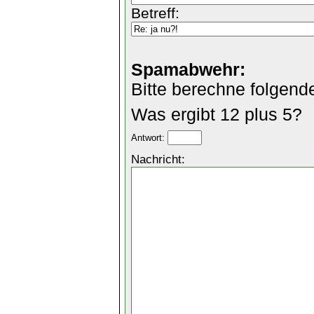
Betreff:
Spamabwehr:
Bitte berechne folgend
Was ergibt 12 plus 5?
Antwort:
Nachricht: