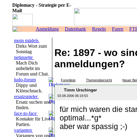
Diplomacy - Strategie per E-
Mail
Anmeldung
Datenbank
Regeln
Foren
FT
moin mädels
Dirks Wort zum
Re: 1897 - wo sin
Sonntag
netiquette
anmeldungen?
Mach Dich
unbeliebt im
Forum und Chat.
ludo-forum
Forenliste
Themenübersicht
Neuer Bei
Dippy und
Timm Urschinger
Klönschnack.
ersatzspieler
03.08.2006 06:19:53
Ersatz suchen und
finden.
für mich waren die sta
face-to-face
optimal...*g*
Kontakte für Live-
Partien.
aber war spassig ;-)
varianten
Varianten von und