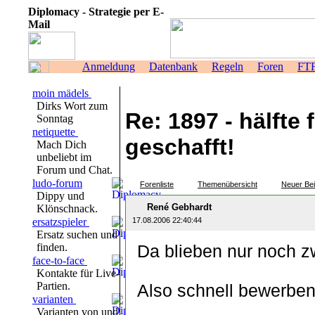
Diplomacy - Strategie per E-
Mail
Anmeldung
Datenbank
Regeln
Foren
FT
moin mädels
Dirks Wort zum
Re: 1897 - hälfte 
Sonntag
netiquette
geschafft!
Mach Dich
unbeliebt im
Forum und Chat.
ludo-forum
Forenliste
Themenübersicht
Neuer Bei
Dippy und
René Gebhardt
Klönschnack.
ersatzspieler
17.08.2006 22:40:44
Ersatz suchen und
finden.
Da blieben nur noch zw
face-to-face
Kontakte für Live-
Partien.
Also schnell bewerbe
varianten
Varianten von und