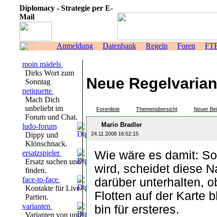
Diplomacy - Strategie per E-
Mail
Anmeldung
Datenbank
Regeln
Foren
FT
moin mädels
Dirks Wort zum
Neue Regelvarian
Sonntag
netiquette
Mach Dich
unbeliebt im
Forenliste
Themenübersicht
Neuer Bei
Forum und Chat.
Mario Bradler
ludo-forum
Dippy und
24.11.2008 16:52:15
Klönschnack.
ersatzspieler
Wie wäre es damit: Sob
Ersatz suchen und
wird, scheidet diese 
finden.
face-to-face
darüber unterhalten, o
Kontakte für Live-
Flotten auf der Karte 
Partien.
varianten
bin für ersteres.
Varianten von und