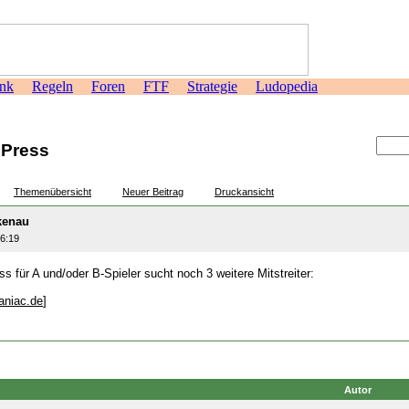
nk
Regeln
Foren
FTF
Strategie
Ludopedia
>
oPress
Themenübersicht
Neuer Beitrag
Druckansicht
kenau
46:19
s für A und/oder B-Spieler sucht noch 3 weitere Mitstreiter:
aniac.de
]
Autor