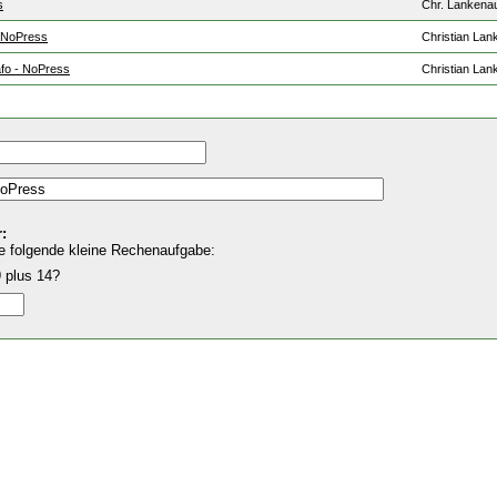
s
Chr. Lankena
- NoPress
Christian Lan
afo - NoPress
Christian Lan
:
e folgende kleine Rechenaufgabe:
 plus 14?