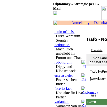
Diplomacy - Strategie per E-
Mail
Anmeldung
Datenba
moin mädels
Dirks Wort zum
Trafo - N
Sonntag
netiquette
Mach Dich
Forenliste
unbeliebt im
Forum und Chat.
Chr. Lan
ludo-forum
16.02.2009 22:
Dippy und
Klönschnack.
Trafo-NoPres
ersatzspieler
[
www.ludom
Ersatz suchen und
finden.
face-to-face
Kontakte für Live-
RSS
Partien.
varianten
Betreff
Varianten von und