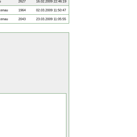
u
2627
16.02.2009 22:46:19
kenau
1964
02.03.2009 11:50:47
kenau
2043
23.03.2009 11:05:55