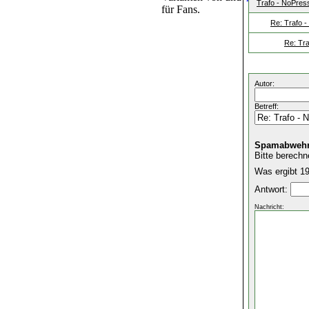
Trafo - NoPres
für Fans.
Re: Trafo 
Re: Tr
Autor:
Betreff:
Spamabwehr
Bitte berechn
Was ergibt 19
Antwort:
Nachricht: