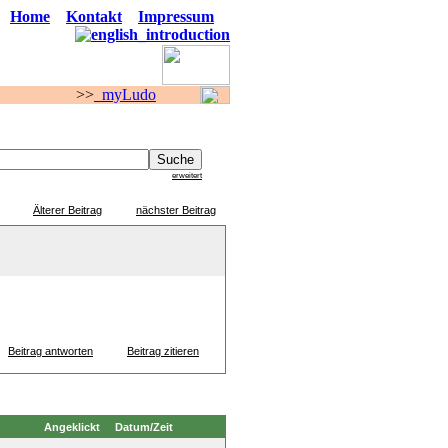
Home
Kontakt
Impressum
>
myLudo
F O R E N
erweitert
Älterer Beitrag
nächster Beitrag
Beitrag antworten
Beitrag zitieren
Angeklickt
Datum/Zeit