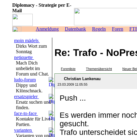
Diplomacy - Strategie per E-
Mail
Anmeldung
Datenbank
Regeln
Foren
FT
moin mädels
Dirks Wort zum
Re: Trafo - NoPre
Sonntag
netiquette
Mach Dich
unbeliebt im
Forenliste
Themenübersicht
Neuer Bei
Forum und Chat.
Christian Lankenau
ludo-forum
Dippy und
23.03.2009 11:05:55
Klönschnack.
ersatzspieler
Push ...
Ersatz suchen und
finden.
face-to-face
Es werden immer noch 2
Kontakte für Live-
gesucht.
Partien.
varianten
Trafo unterscheidet s
Varianten von und