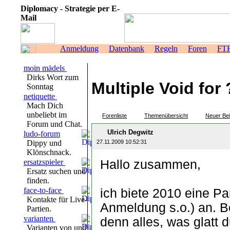
Diplomacy - Strategie per E-
Mail
Anmeldung
Datenbank
Regeln
Foren
FT
moin mädels
Dirks Wort zum
Multiple Void for 
Sonntag
netiquette
Mach Dich
unbeliebt im
Forenliste
Themenübersicht
Neuer Bei
Forum und Chat.
Ulrich Degwitz
ludo-forum
Dippy und
27.11.2009 10:52:31
Klönschnack.
ersatzspieler
Hallo zusammen,
Ersatz suchen und
finden.
face-to-face
ich biete 2010 eine Pa
Kontakte für Live-
Anmeldung s.o.) an. Bei
Partien.
varianten
denn alles, was glatt 
Varianten von und