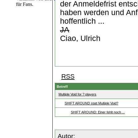
der Anmeldefrist entsc
für Fans.
haben werden und Anf
hoffentlich ...
JA
Ciao, Ulrich
RSS
Betreff
Multiple Void for ? players
SHIFT AROUND statt Multiple Void?
SHIFT AROUND: Einer fehlt noch ...
Autor: