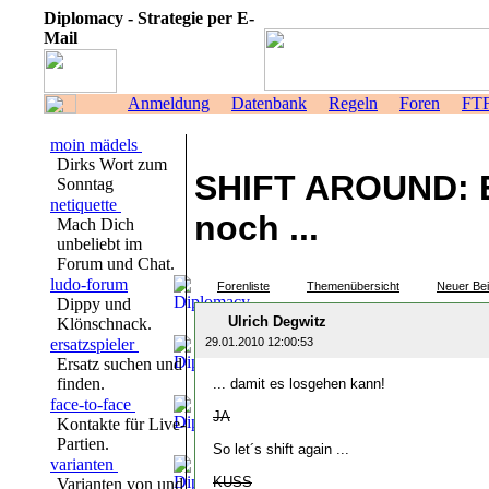
Diplomacy - Strategie per E-
Mail
Anmeldung
Datenbank
Regeln
Foren
FT
moin mädels
Dirks Wort zum
SHIFT AROUND: Ei
Sonntag
netiquette
noch ...
Mach Dich
unbeliebt im
Forum und Chat.
ludo-forum
Forenliste
Themenübersicht
Neuer Bei
Dippy und
Ulrich Degwitz
Klönschnack.
ersatzspieler
29.01.2010 12:00:53
Ersatz suchen und
finden.
... damit es losgehen kann!
face-to-face
JA
Kontakte für Live-
Partien.
So let´s shift again ...
varianten
KUSS
Varianten von und