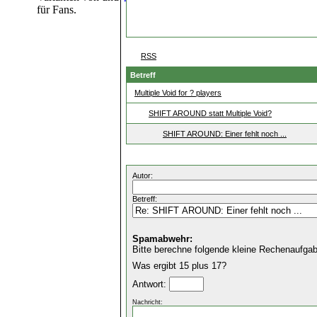
für Fans.
RSS
Betreff
Multiple Void for ? players
SHIFT AROUND statt Multiple Void?
SHIFT AROUND: Einer fehlt noch ...
Autor:
Betreff:
Spamabwehr:
Bitte berechne folgende kleine Rechenaufgab
Was ergibt 15 plus 17?
Antwort:
Nachricht: