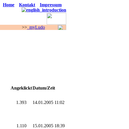
Home
Kontakt
Impressum
>
myLudo
F O R E N
Angeklickt
Datum/Zeit
1.393
14.01.2005 11:02
1.110
15.01.2005 18:39