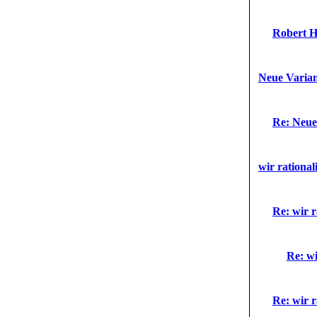
Robert Ha
Neue Varian
Re: Neue
wir rational
Re: wir r
Re: wi
Re: wir r