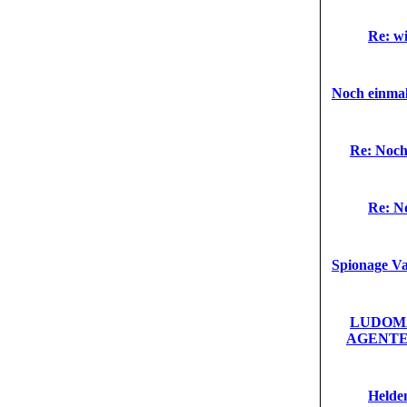
Re: wi
Noch einmal
Re: Noch
Re: N
Spionage Va
LUDOMA
AGENTE
Helde