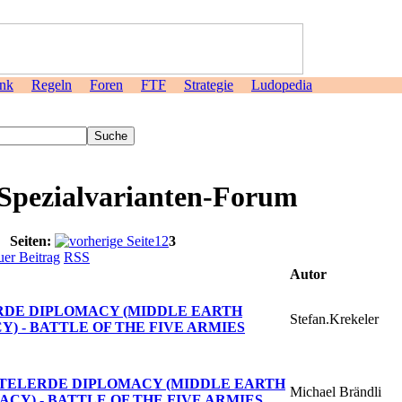
nk
Regeln
Foren
FTF
Strategie
Ludopedia
>
Spezialvarianten-Forum
 3
Seiten:
1
2
3
er Beitrag
RSS
Autor
RDE DIPLOMACY (MIDDLE EARTH
Stefan.Krekeler
) - BATTLE OF THE FIVE ARMIES
TTELERDE DIPLOMACY (MIDDLE EARTH
Michael Brändli
CY) - BATTLE OF THE FIVE ARMIES