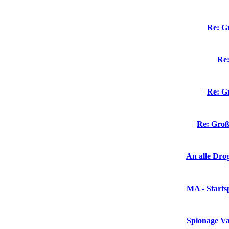
Re: G
Re:
Re: G
Re: Groß
An alle Dro
MA - Startsp
Spionage Var