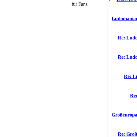
für Fans.
Ludomaniac 
Re: Ludo
Re: Ludo
Re: L
Re:
Großeuropa 
Re: Groß