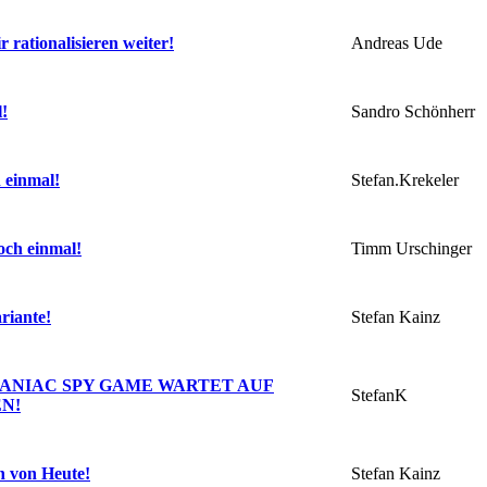
Andreas Ude
r rationalisieren weiter!
Sandro Schönherr
!
Stefan.Krekeler
 einmal!
Timm Urschinger
och einmal!
Stefan Kainz
riante!
NIAC SPY GAME WARTET AUF
StefanK
N!
Stefan Kainz
n von Heute!