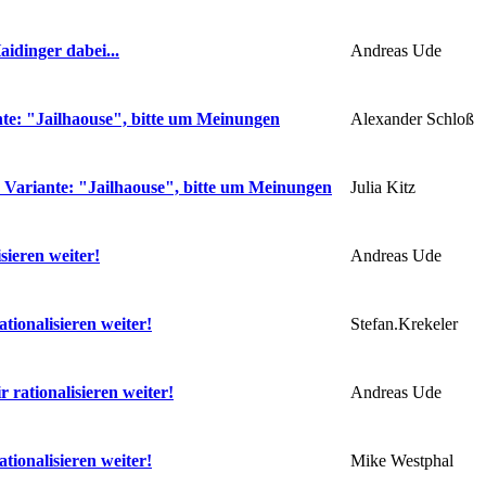
Andreas Ude
idinger dabei...
Alexander Schloß
te: "Jailhaouse", bitte um Meinungen
Julia Kitz
 Variante: "Jailhaouse", bitte um Meinungen
Andreas Ude
isieren weiter!
Stefan.Krekeler
ationalisieren weiter!
Andreas Ude
r rationalisieren weiter!
Mike Westphal
ationalisieren weiter!