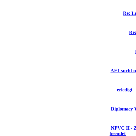
Re: L
Re:
AE1 sucht 
erledigt
Diplomacy W
NPVC II - Z
beendet