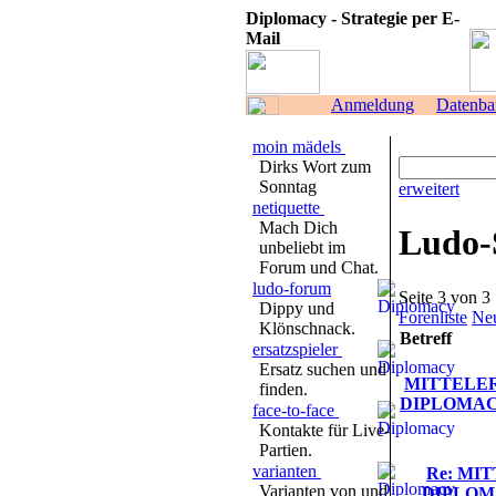
Diplomacy - Strategie per E-
Mail
Anmeldung
Datenba
moin mädels
Dirks Wort zum
Sonntag
erweitert
netiquette
Mach Dich
Ludo-
unbeliebt im
Forum und Chat.
ludo-forum
Seite 3 von
Dippy und
Forenliste
Neu
Klönschnack.
Betreff
ersatzspieler
Ersatz suchen und
MITTELE
finden.
DIPLOMACY
face-to-face
Kontakte für Live-
Partien.
varianten
Re: MI
Varianten von und
DIPLOMA