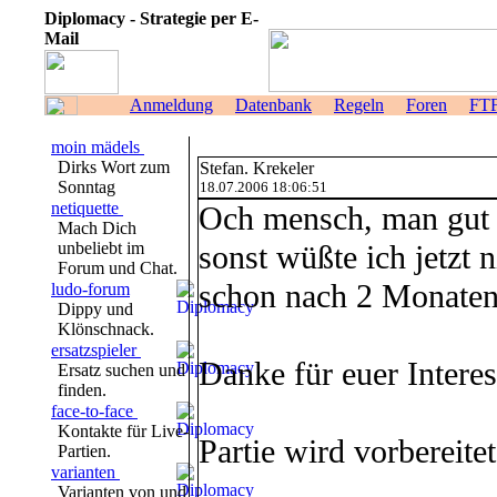
Diplomacy - Strategie per E-
Mail
Anmeldung
Datenbank
Regeln
Foren
FT
moin mädels
Dirks Wort zum
Stefan. Krekeler
Sonntag
18.07.2006 18:06:51
netiquette
Och mensch, man gut 
Mach Dich
unbeliebt im
sonst wüßte ich jetzt 
Forum und Chat.
schon nach 2 Monaten 
ludo-forum
Dippy und
Klönschnack.
ersatzspieler
Danke für euer Interes
Ersatz suchen und
finden.
face-to-face
Kontakte für Live-
Partie wird vorbereitet
Partien.
varianten
Varianten von und