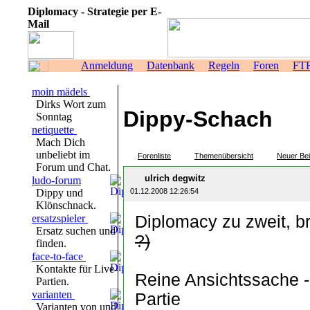
Diplomacy - Strategie per E-
Mail
Anmeldung
Datenbank
Regeln
Foren
FT
moin mädels
Dirks Wort zum
Dippy-Schach
Sonntag
netiquette
Mach Dich
unbeliebt im
Forenliste
Themenübersicht
Neuer Bei
Forum und Chat.
ulrich degwitz
ludo-forum
Dippy und
01.12.2008 12:26:54
Klönschnack.
ersatzspieler
Diplomacy zu zweit, br
Ersatz suchen und
?)
finden.
face-to-face
Kontakte für Live-
Reine Ansichtssache - 
Partien.
varianten
Partie
Varianten von und