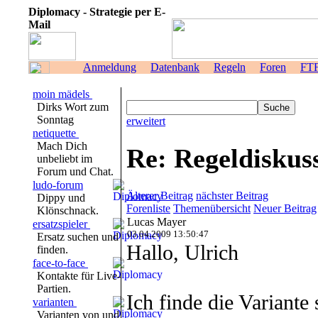
Diplomacy - Strategie per E-
Mail
Anmeldung
Datenbank
Regeln
Foren
FT
moin mädels
Dirks Wort zum
Sonntag
erweitert
netiquette
Mach Dich
Re: Regeldisk
unbeliebt im
Forum und Chat.
ludo-forum
Älterer Beitrag
nächster Beitrag
Dippy und
Forenliste
Themenübersicht
Neuer Beitrag
Klönschnack.
Lucas Mayer
ersatzspieler
03.04.2009 13:50:47
Ersatz suchen und
Hallo, Ulrich
finden.
face-to-face
Kontakte für Live-
Partien.
Ich finde die Variante
varianten
Varianten von und