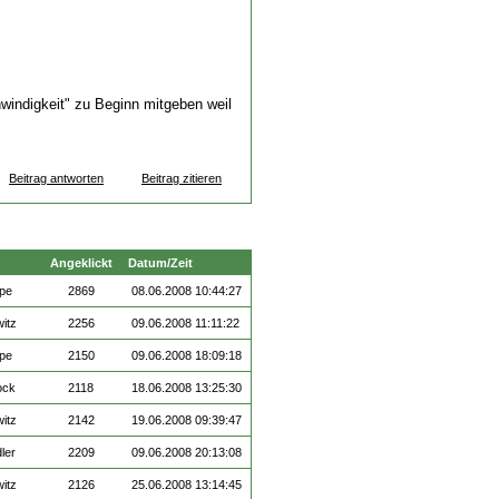
windigkeit" zu Beginn mitgeben weil
Beitrag antworten
Beitrag zitieren
Angeklickt
Datum/Zeit
ppe
2869
08.06.2008 10:44:27
witz
2256
09.06.2008 11:11:22
ppe
2150
09.06.2008 18:09:18
ock
2118
18.06.2008 13:25:30
witz
2142
19.06.2008 09:39:47
ler
2209
09.06.2008 20:13:08
witz
2126
25.06.2008 13:14:45