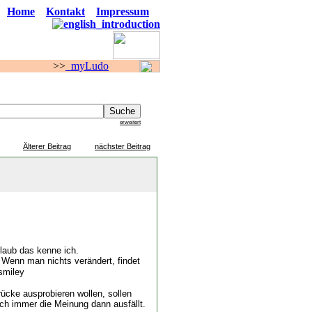
Home
Kontakt
Impressum
>
myLudo
F O R E N
erweitert
Älterer Beitrag
nächster Beitrag
glaub das kenne ich.
 Wenn man nichts verändert, findet
brücke ausprobieren wollen, sollen
uch immer die Meinung dann ausfällt.