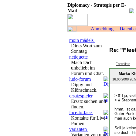
Diplomacy - Strategie per E-
Mail
Anmeldung
Datenba
moin mädels
Dirks Wort zum
Re: "Fle
Sonntag
netiquette
Mach Dich
Forenliste
unbeliebt im
Forum und Chat.
Marko Kl
ludo-forum
16.06.2008 20:
Dippy und
Klönschnack.
ersatzspieler
> # Tja, vie
> # Stephen
Ersatz suchen und
finden.
hmm, ist das
face-to-face
Guter Punkt
Kontakte für Live-
man auch ke
Partien.
Soll ja kein
varianten
sie doch. H
Varianten von und