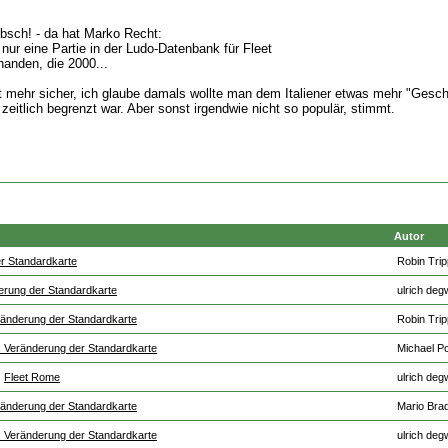
ibsch! - da hat Marko Recht:
t nur eine Partie in der Ludo-Datenbank für Fleet
anden, die 2000...
ht mehr sicher, ich glaube damals wollte man dem Italiener etwas mehr "Gesch
a zeitlich begrenzt war. Aber sonst irgendwie nicht so populär, stimmt.
Autor
r Standardkarte
Robin Tri
erung der Standardkarte
ulrich deg
ränderung der Standardkarte
Robin Tri
 Veränderung der Standardkarte
Michael P
Fleet Rome
ulrich deg
ränderung der Standardkarte
Mario Brad
 Veränderung der Standardkarte
ulrich deg