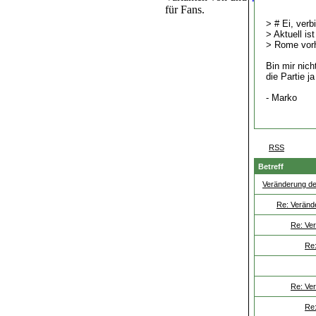
für Fans.
> # Ei, verb
> Aktuell is
> Rome vorh
Bin mir nic
die Partie j
- Marko
RSS
Betreff
Veränderung de
Re: Veränd
Re: Ve
Re:
Re: Ve
Re: