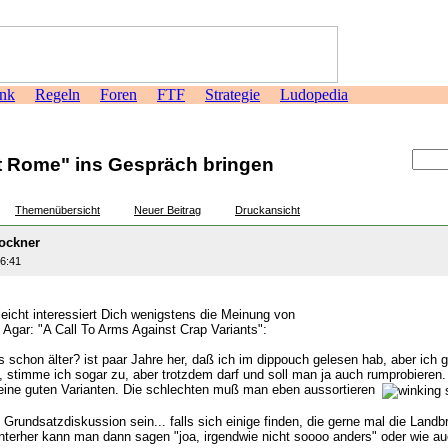
nk
Regeln
Foren
FTF
Strategie
Ludopedia
>
et Rome" ins Gespräch bringen
Themenübersicht
Neuer Beitrag
Druckansicht
ockner
56:41
lleicht interessiert Dich wenigstens die Meinung von
 Agar: "A Call To Arms Against Crap Variants":
 schon älter? ist paar Jahre her, daß ich im dippouch gelesen hab, aber ich 
, stimme ich sogar zu, aber trotzdem darf und soll man ja auch rumprobieren.
ine guten Varianten. Die schlechten muß man eben aussortieren
e Grundsatzdiskussion sein... falls sich einige finden, die gerne mal die Land
interher kann man dann sagen "joa, irgendwie nicht soooo anders" oder wie a