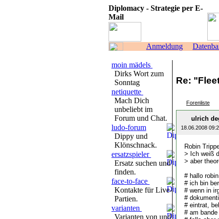
Diplomacy - Strategie per E-
Mail
Anmeldung
Datenba
moin mädels
Dirks Wort zum
Re: "Fle
Sonntag
netiquette
Mach Dich
Forenliste
unbeliebt im
Forum und Chat.
ulrich de
ludo-forum
18.06.2008 09:
Dippy und
Klönschnack.
Robin Trippe
ersatzspieler
> Ich weiß d
> aber theor
Ersatz suchen und
finden.
# hallo robin
face-to-face
# ich bin be
Kontakte für Live-
# wenn in ir
# dokumentie
Partien.
# eintrat
varianten
# am bande 
Varianten von und