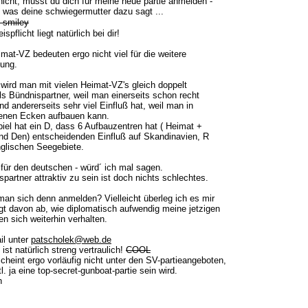
 nicht, musst du dich für meine neue partie anmelden -
, was deine schwiegermutter dazu sagt ...
spflicht liegt natürlich bei dir!
imat-VZ bedeuten ergo nicht viel für die weitere
lung.
 wird man mit vielen Heimat-VZ's gleich doppelt
als Bündnispartner, weil man einerseits schon recht
und andererseits sehr viel Einfluß hat, weil man in
enen Ecken aufbauen kann.
iel hat ein D, dass 6 Aufbauzentren hat ( Heimat +
und Den) entscheidenden Einfluß auf Skandinavien, R
nglischen Seegebiete.
 für den deutschen - würd´ ich mal sagen.
spartner attraktiv zu sein ist doch nichts schlechtes.
an sich denn anmelden? Vielleicht überleg ich es mir
gt davon ab, wie diplomatisch aufwendig meine jetzigen
en sich weiterhin verhalten.
il unter
patscholek@web.de
ist natürlich streng vertraulich!
COOL
cheint ergo vorläufig nicht unter den SV-partieangeboten,
tl. ja eine top-secret-gunboat-partie sein wird.
h