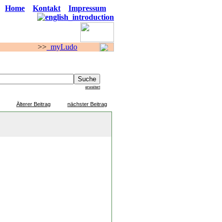
Home
Kontakt
Impressum
>
myLudo
F O R E N
erweitert
Älterer Beitrag
nächster Beitrag