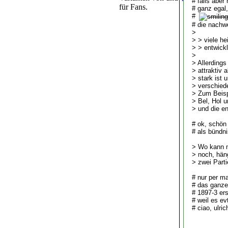
# falls aber
für Fans.
# ganz egal
#
# die nachwei
>
> > viele he
> > entwick
>
> Allerdings
> attraktiv 
> stark ist 
> verschied
> Zum Beisp
> Bel, Hol 
> und die e
# ok, schön
# als bündni
> Wo kann m
> noch, hän
> zwei Parti
# nur per ma
# das ganze 
# 1897-3 ers
# weil es ev
# ciao, ulric