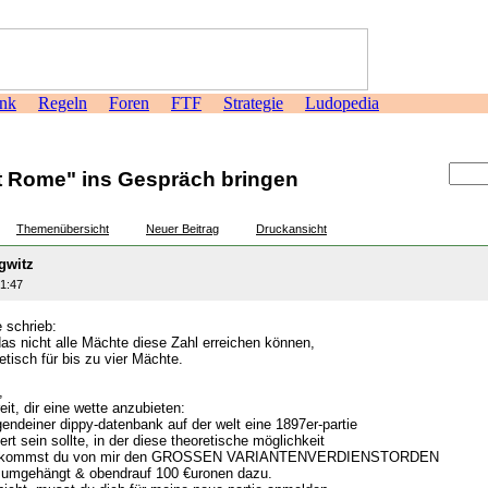
nk
Regeln
Foren
FTF
Strategie
Ludopedia
>
et Rome" ins Gespräch bringen
Themenübersicht
Neuer Beitrag
Druckansicht
gwitz
21:47
 schrieb:
as nicht alle Mächte diese Zahl erreichen können,
etisch für bis zu vier Mächte.
,
reit, dir eine wette anzubieten:
gendeiner dippy-datenbank auf der welt eine 1897er-partie
rt sein sollte, in der diese theoretische möglichkeit
, bekommst du von mir den GROSSEN VARIANTENVERDIENSTORDEN
umgehängt & obendrauf 100 €uronen dazu.