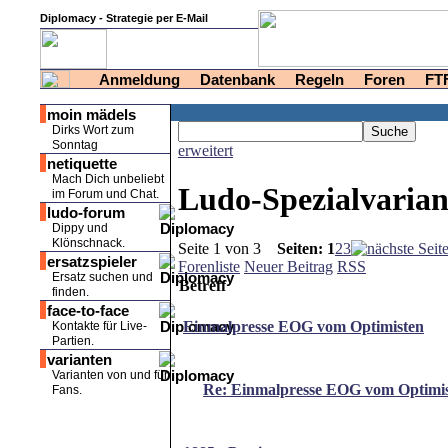
Diplomacy - Strategie per E-Mail
Anmeldung
Datenbank
Regeln
Foren
FT
moin mädels
Dirks Wort zum
Sonntag
erweitert
netiquette
Mach Dich unbeliebt
Ludo-Spezialvaria
im Forum und Chat.
ludo-forum
Dippy und
Klönschnack.
Seite 1 von 3
Seiten:
1
2
3
ersatzspieler
Forenliste
Neuer Beitrag
RSS
Ersatz suchen und
Betreff
finden.
face-to-face
Einmalpresse EOG vom Optimisten
Kontakte für Live-
Partien.
varianten
Varianten von und für
Re: Einmalpresse EOG vom Optimi
Fans.